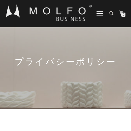
ナ
0
ビ
ゲ
ー
シ
ョ
ン
切
プライバシーポリシー
り
替
え